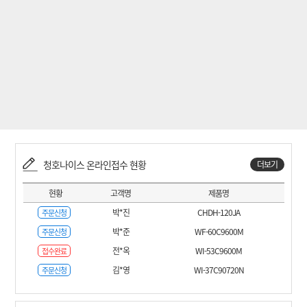
청호나이스 온라인접수 현황
더보기
현황
고객명
제품명
박*진
CHDH-120JA
주문신청
박*준
WF-60C9600M
주문신청
전*옥
WI-53C9600M
접수완료
김*영
WI-37C90720N
주문신청