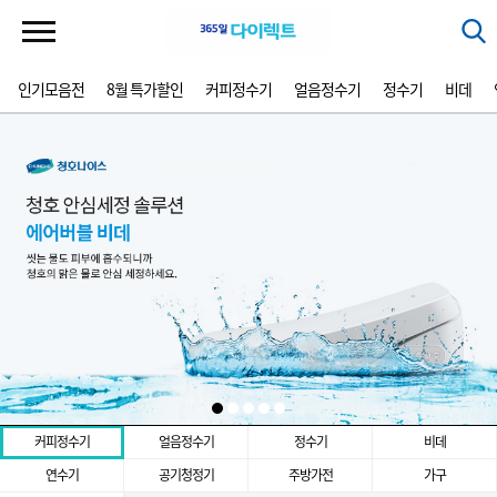
인기모음전
8월 특가할인
커피정수기
얼음정수기
정수기
비데
커피정수기
얼음정수기
정수기
비데
연수기
공기청정기
주방가전
가구