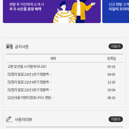
공지사항
더보기
제목
등록일
교환 및 반품 시 어떻게 되나요?
05-19
[당첨자 발표] 23년 1분기 명품백…
04-05
[당첨자 발표] 22년 4분기 명품백…
12-29
[당첨자 발표] 22년 3분기 명품백…
10-04
[22년 8월 이벤트]청호나이스 렌탈…
08-16
사용자리뷰
더보기