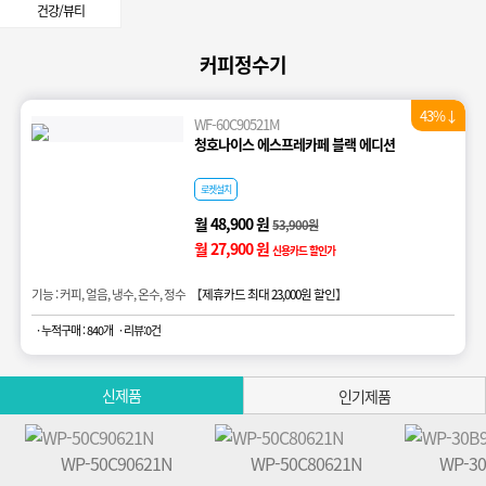
건강/뷰티
커피정수기
43%↓
WF-60C90521M
청호나이스 에스프레카페 블랙 에디션
로켓설치
월 48,900 원
53,900원
월 27,900 원
신용카드 할인가
기능 : 커피, 얼음, 냉수, 온수, 정수 【
제휴카드 최대 23,000원 할인
】
· 누적구매 : 840개
· 리뷰:0건
신제품
인기제품
WP-50C90621N
WP-50C80621N
WP-3