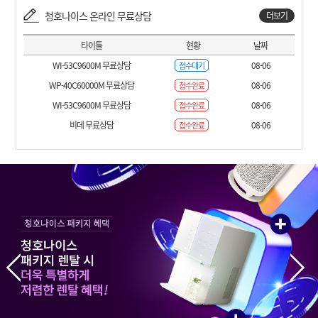
청호나이스 온라인 무료상담
더보기
타이틀
현황
날짜
WI-53C9600M 무료상담
08-06
접수대기
WP-40C60000M 무료상담
08-06
접수완료
WI-53C9600M 무료상담
08-06
접수완료
비데 무료상담
08-06
접수완료