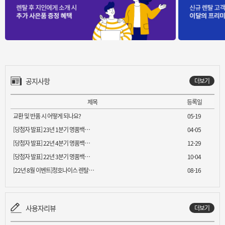
공지사항
더보기
제목
등록일
교환 및 반품 시 어떻게 되나요?
05-19
[당첨자 발표] 23년 1분기 명품백…
04-05
[당첨자 발표] 22년 4분기 명품백…
12-29
[당첨자 발표] 22년 3분기 명품백…
10-04
[22년 8월 이벤트]청호나이스 렌탈…
08-16
사용자리뷰
더보기