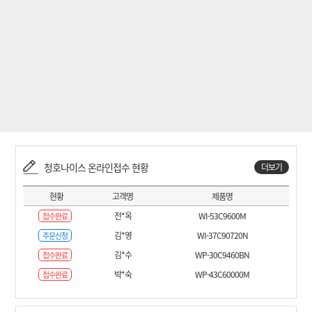
청호나이스 온라인접수 현황
더보기
현황
고객명
제품명
전*옥
WI-53C9600M
접수완료
김*영
WI-37C90720N
주문신청
김*수
WP-30C9460BN
접수완료
박*숙
WP-43C60000M
접수완료