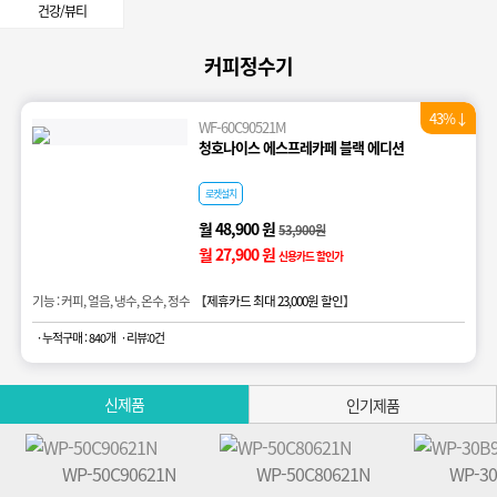
건강/뷰티
커피정수기
43%↓
WF-60C90521M
청호나이스 에스프레카페 블랙 에디션
로켓설치
월 48,900 원
53,900원
월 27,900 원
신용카드 할인가
기능 : 커피, 얼음, 냉수, 온수, 정수 【
제휴카드 최대 23,000원 할인
】
· 누적구매 : 840개
· 리뷰:0건
신제품
인기제품
WP-50C90621N
WP-50C80621N
WP-3