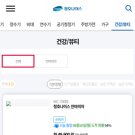
기
정수기
비데
연수기
공기청정기
주방가전
가구
건강/뷰티
건강/뷰티
전체
안마의자
전체
3 건
인기상품순
최신상품순
낮은가격순
높은가격순
기본정렬
MC-700W
청호나이스 안마의자
로켓설치
오늘 출발
08월10일(월) 도착 확률
94%
월 49,900 원
54,900원