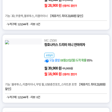
월 28,900 원
신용카드 할인가
기능 : 3D, 무중력, 블루투스, 리클라이너 【
제휴카드 최대 23,000원 할인
】
· 누적구매 : 123,544개
· 리뷰 : 0건
MC-250W
청호나이스 드리미 미니 안마의자
로켓설치
오늘 출발
08월10일(월) 도착 확률
95%
월 39,900 원
44,900원
월 18,900 원
신용카드 할인가
기능 : 블루투스, 리클라이너, 무빙 휠, USB충전포트, 스마트폰 포켓 【
제휴카드 최대 23,000원
할인
】
· 누적구매 : 123,544개
· 리뷰 : 0건