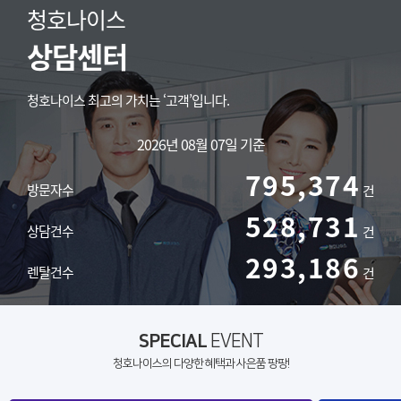
청호나이스
상담센터
청호나이스 최고의 가치는 ‘고객’입니다.
2026년 08월 07일 기준
795,374
방문자수
건
528,731
상담건수
건
293,186
렌탈건수
건
SPECIAL
EVENT
청호나이스의 다양한 혜택과 사은품 팡팡!