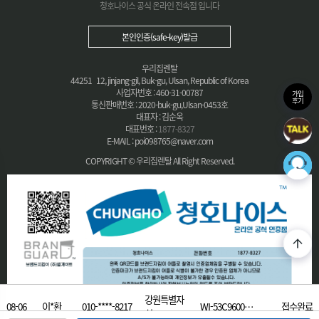
청호나이스 공식 온라인 전속점 입니다
본인인증(safe-key)발급
우리집렌탈
44251 12, jinjang-gil, Buk-gu, Ulsan, Republic of Korea
사업자번호 : 460-31-00787
가입
후기
통신판매번호 : 2020-buk-gu,Ulsan-0453호
대표자 : 김순옥
대표번호 :
1877-8327
E-MAIL : poi098765@naver.com
COPYRIGHT © 우리집렌탈 All Right Reserved.
강원특별자
08-06
이*환
010-****-8217
WI-53C9600…
접수완료
치…