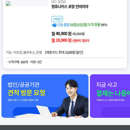
MC-300W
청호나이스 로망 안마의자
로켓설치
오늘 출발
08월10일(월) 도착 확률
94%
월 40,900 원
45,900원
월 19,900 원
신용카드 할인가
기능 : 리모컨, 블루투스, 온열 【
제휴카드 최대 23,000원 할인
】
· 누적구매 : 269개
· 리뷰 : 0건