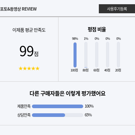
포토&동영상 REVIEW
사용후기등록
평점 비율
이제품 평균 만족도
98%
1%
0%
0%
0%
99
점
★★★★★
100점
80점
60점
40점
20점
다른 구매자들은 이렇게 평가했어요
제품만족
100%
상담만족
65%