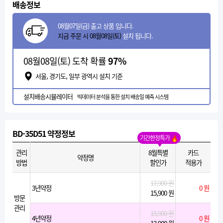
배송정보
08월07일(금) 출고 상품 입니다.
지금 주문 시 08월08일(토)
설치 됩니다.
08월08일(토) 도착 확률
97%
서울, 경기도, 일부 광역시 설치 기준
설치배송시뮬레이터
빅데이터 분석을 통한 설치 배송일 예측 시스템
BD-35D51 약정정보
기간한정특가
관리
8월특별
카드
약정명
방법
할인가
적용가
17,900 원
3년약정
0 원
15,900 원
방문
관리
15,900 원
4년약정
0 원