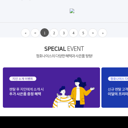
«
<
1
2
3
4
5
>
»
SPECIAL
EVENT
청호나이스의 다양한 혜택과 사은품 팡팡!