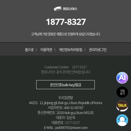
1877-8327
고객님께 가장 알맞은 제품으로 친절하게 상담드리겠습니다.
홈으로
이용약관
개인정보처리방침
관리자로그인
Customer Center
1877-8327
청호나이스 공식 온라인 전속점 입니다
본인인증(safe-key)발급
가입
후기
우리집렌탈
44251 12, jinjang-gil, Buk-gu, Ulsan, Republic of Korea
사업자번호 : 460-31-00787
통신판매번호 : 2020-buk-gu,Ulsan-0453호
대표자 : 김순옥
대표번호 :
1877-8327
E-MAIL : poi098765@naver.com