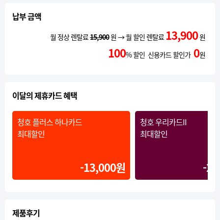
납부 금액
13,900
월 정상 렌탈료
15,900
원 → 월 할인 렌탈료
원
100
0
% 할인 신용카드 할인가
원
이달의 제휴카드 혜택
청호 플러스 하나카드
청호 우리카드II
최대할인
최대할인
-13,000원
-20
제품후기