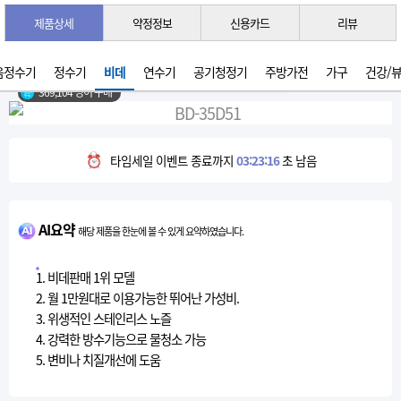
제품상세
약정정보
신용카드
리뷰
3초 간편 견적 받기 →
2026년 07월 생산
음정수기
정수기
비데
연수기
공기청정기
주방가전
가구
건강/
369,104 명이 구매
타임세일 이벤트 종료까지
03:23:15
초 남음
AI요약
해당 제품을 한눈에 볼 수 있게 요약하였습니다.
1. 비데판매 1위 모델
2. 월 1만원대로 이용가능한 뛰어난 가성비.
3. 위생적인 스테인리스 노즐
4. 강력한 방수기능으로 물청소 가능
5. 변비나 치질개선에 도움