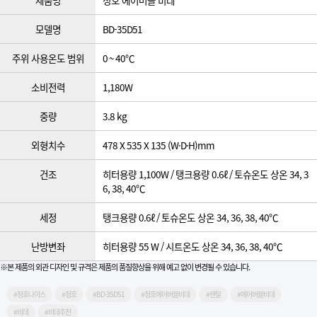
제품명
청호 에어버블 비데
모델명
BD-35D51
주위 사용온도 범위
0 ~ 40℃
소비전력
1,180W
중량
3.8 kg
외형치수
478 X 535 X 135 (W·D·H)mm
건조
히터용량 1,100W / 탱크용량 0.6ℓ / 토슈온도 상온 34, 3
6, 38, 40℃
세정
탱크용량 0.6ℓ / 토슈온도 상온 34, 36, 38, 40℃
난방변좌
히터용량 55 W / 시트온도 상온 34, 36, 38, 40℃
※본 제품의 외관 디자인 및 규격은 제품의 품질향상을 위해 예고 없이 변경될 수 있습니다.
#청호나이스
#청호
#BD-35D51
#청호에어버블비데
#렌탈
#에어버블비데
#비데
#비데추천