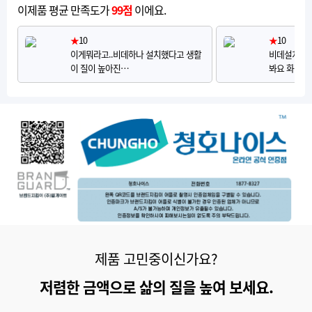
이제품 평균 만족도가
99점
이에요.
★
10
★
10
이게뭐라고..비데하나 설치했다고 생활
비데설치하고
이 질이 높아진…
봐요 화장실
제품 고민중이신가요?
저렴한 금액으로 삶의 질을 높여 보세요.