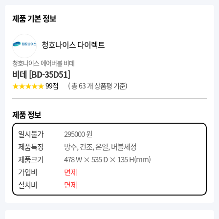
제품 기본 정보
청호나이스 다이렉트
청호나이스 에어버블 비데
비데 [BD-35D51]
★★★★★
99
점
( 총 63 개 상품평 기준)
제품 정보
일시불가
295000 원
제품특징
방수, 건조, 온열, 버블세정
제품크기
478 W × 535 D × 135 H(mm)
가입비
면제
설치비
면제