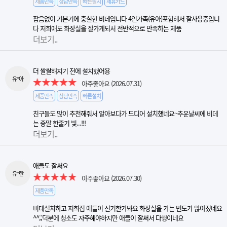
제품만족
상담만족
빠른설치
제휴카드
잡음없이 기본기에 충실한 비데입니다 4인가족(유아)포함해서 잘사용중입니
다 저희애도 화장실을 잘가게되서 전반적으로 만족하는 제품
더보기..
더 쌀쌀해지기 전에 설치했어용
유*아
아주좋아요
(2026.07.31)
제품만족
상담만족
빠른설치
친구들도 많이 추천해줘서 알아보다가 드디어 설치했네요~추운날씨에 비데
는 증말 한줄기 빛...!!!
더보기..
애들도 잘써요
유*란
아주좋아요
(2026.07.30)
제품만족
비데설치하고 저희집 애들이 신기한가봐요 화장실을 가는 빈도가 많아졌네요
^^;;덕분에 청소도 자주해야하지만 애들이 잘써서 다행이네요